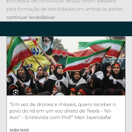
processos de construção de paz foram afetados
pela formação de identidades em ambas as partes.
continuar lendo
Baixar
“Em vez de drones e mísseis, quero receber o
povo do Irã em um voo direto de Teerã – Tel-
Aviv” – Entrevista com Prof.º Meir Javendafar
SAIBA MAIS